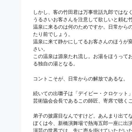
しかし、客の竹田君は万事世話九郎ではな
うるさいお客さんを注意して欲しいと頼む
温泉に来るのは何のためですか。日常から
たり前でしょう。
温泉に来て静かにしてるお客さんのほうが
さい。
この温泉は源泉たれ流し。お湯をほうって
る独自の湯となる。
コントこそが、日常からの解放であるな。
続いての出囃子は「デイビー・クロケット
芸術協会会長であるこの師匠、寄席で聴く
弟子の披露目なんですけど。あんまり出て
ぼくは今、新橋演舞場で熱海五郎一座に出
演芸の世界では、先に声を掛けていただい