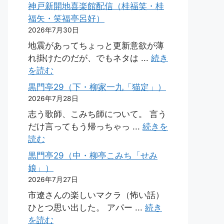
神戸新開地喜楽館配信（桂福笑・桂
福矢・笑福亭呂好）
2026年7月30日
地震があってちょっと更新意欲が薄
れ掛けたのだが、でもネタは ...
続き
を読む
黒門亭29（下・柳家一九「猫定」）
2026年7月28日
志う歌師、こみち師について。 言う
だけ言ってもう帰っちゃっ ...
続きを
読む
黒門亭29（中・柳亭こみち「せみ
娘」）
2026年7月27日
市遼さんの楽しいマクラ（怖い話）
ひとつ思い出した。 アパー ...
続き
を読む