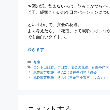
お酒の話。飲まない人は、飲み会がつらか
若干、饅頭こわいの今日のバージョンにつ
というわけで、宴会の花道。
よく考えたら、「花道」って演歌にはつな
でも面白いタイトル。
続きます。
カ
寄席
テ
タ
コント山口君と竹田君
、
宴会の花道
、
春風亭昇太
ゴ
グ
池袋演芸場39 その2（笑福亭羽光「俳優」）
リ
池袋演芸場39 その4（三遊亭小遊三「長命」）
ー
コメントする