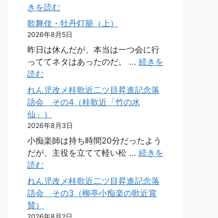
きを読む
歌舞伎・牡丹灯籠（上）
2026年8月5日
昨日は休んだが、本当は一つ会に行
っててネタはあったのだ。 ...
続きを
読む
れん児改メ桂歌近二ツ目昇進記念落
語会 その4（桂歌近「竹の水
仙」）
2026年8月3日
小痴楽師は持ち時間20分だったよう
だが、主役を立てて軽い松 ...
続きを
読む
れん児改メ桂歌近二ツ目昇進記念落
語会 その3（柳亭小痴楽の歌近賞
賛）
2026年8月2日