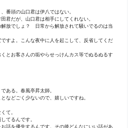
く、番頭の山口君は伊八ではない。
竹田君だが、山口君は相手にしてくれない。
の解放でしょ？ 日常から解放されて騒いでるのは当
変ですよ。こんな夜中に人を起こして、反省してくだ
おくとお客さんの垢やらせっけんカス等でぬるぬるす
」である。春風亭昇太師。
ことなどごく少ないので、嬉しいですね。
なくて。
演してるんです。
たお話を優先するんです。その後どんなにいい話があ