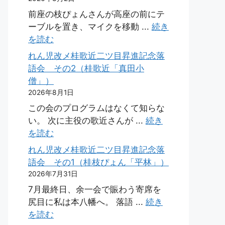
前座の枝ぴょんさんが高座の前にテ
ーブルを置き、マイクを移動 ...
続き
を読む
れん児改メ桂歌近二ツ目昇進記念落
語会 その2（桂歌近「真田小
僧」）
2026年8月1日
この会のプログラムはなくて知らな
い。 次に主役の歌近さんが ...
続き
を読む
れん児改メ桂歌近二ツ目昇進記念落
語会 その1（桂枝ぴょん「平林」）
2026年7月31日
7月最終日、余一会で賑わう寄席を
尻目に私は本八幡へ。 落語 ...
続き
を読む