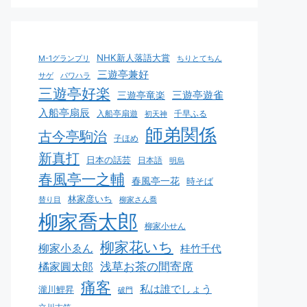
NHK新人落語大賞
M-1グランプリ
ちりとてちん
三遊亭兼好
サゲ
パワハラ
三遊亭好楽
三遊亭遊雀
三遊亭竜楽
入船亭扇辰
入船亭扇遊
千早ふる
初天神
師弟関係
古今亭駒治
子ほめ
新真打
日本の話芸
日本語
明烏
春風亭一之輔
春風亭一花
時そば
林家彦いち
替り目
柳家さん喬
柳家喬太郎
柳家小せん
柳家花いち
柳家小ゑん
桂竹千代
浅草お茶の間寄席
橘家圓太郎
痛客
私は誰でしょう
瀧川鯉昇
破門