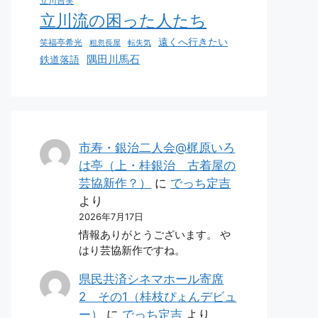
立川吉笑
立川流の困った人たち
遠くへ行きたい
笑福亭希光
粗忽長屋
転失気
鉄道落語
隅田川馬石
市寿・銀治二人会@梶原いろ
は亭（上・桂銀治 古着屋の
芸協新作？）
に
でっち定吉
より
2026年7月17日
情報ありがとうございます。 や
はり芸協新作ですね。
県民共済シネマホール寄席
2 その1（桂枝ぴょんデビュ
ー）
に
でっち定吉
より