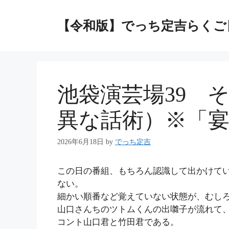
コ
ン
【令和版】でっち定吉らくご
テ
ン
ツ
へ
ス
池袋演芸場39 
キ
ッ
異な話術）※「
プ
2026年6月18日
by
でっち定吉
この日の番組、もちろん認識して出かけて
ない。
細かい順番など覚えていない状態が、むし
山口さんちのツトムくんの出囃子が流れて
コント山口君と竹田君である。