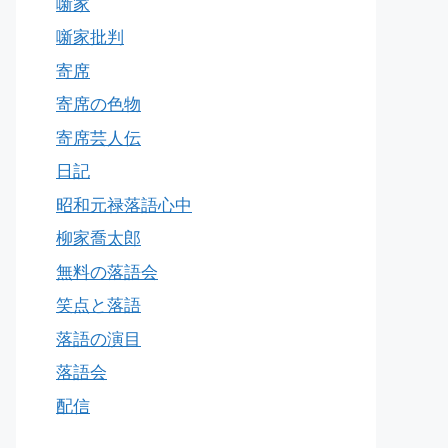
噺家
噺家批判
寄席
寄席の色物
寄席芸人伝
日記
昭和元禄落語心中
柳家喬太郎
無料の落語会
笑点と落語
落語の演目
落語会
配信