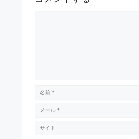
コ
メ
ン
ト
名
前
メ
ー
ル
サ
イ