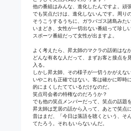
他の番組はみんな、進化したんですよ。頑
でも笑点だけは、進化しないんです。周り
そうこうするうちに、ガラパゴス諸島みた
いまどき、女性が一切出ない番組って珍し
スポーツ番組だって女性が出ますよ。
よく考えたら、昇太師のマクラの話術はな
どんな有名な人だって、まずお客と接点を
入る。
しかし昇太師、その様子が一切うかがえな
いやこれも正確ではない。客は確かに即時
的にまくしたてているだけなのだ。
笑点司会者の特権なのだろうか？
でも他の笑点メンバーだって、笑点の話題
昇太師は芝居の話から入って、あとで笑点
昔はまだ、「今日は落語を聴くという、そ
てたろう。それもいらないんだ。