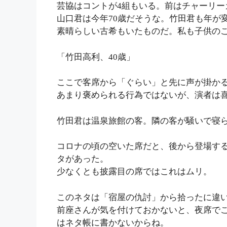
芸協はコントが4組もいる。前はチャーリー
山口君は今年70歳だそうな。竹田君も年が
素晴らしい古希もいたものだ。私も子供の
「竹田高利、40歳」
ここで客席から「ぐらい」と先に声が掛か
あまり褒められる行為ではないが、演者は
竹田君は温泉旅館の客。隣の客が騒いで寝
コロナの頃の空いた席だと、後から登場す
タがあった。
少なくとも披露目の席ではこれはムリ。
このネタは「宿屋の仇討」から拾ったに違
前座さんが気を付けておかないと、夜席で
はネタ帳に書かないからね。