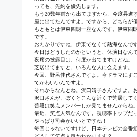
っても、先約を優先します。
もう20数年前から出てますから。今度昇進
座に出てたんですよ。ですから、どちらが
もともとは伊東四朗一座なんです。伊東四
です。
おわかりですね、伊東でなくて熱海なんで
今日はどうしたのかというと、休演日なん
夜席の披露目は、何度か出てますけどね。
芝居出てますと、いろんな人に会えます。
今回、野呂佳代さんですよ。今ドラマにすご
てかわいいんですよ。
それからなんとね。沢口靖子さんですよ。
沢口さんが、ぼくとこんな近くで芝居して
普段は笑点メンバーしか見てませんからね
最近、笑点人気なんです。視聴率トップだ
やっぱり司会がいいとですね！
毎回じゃないですけど、日本テレビの全番
どうして笑点人気かわかります？