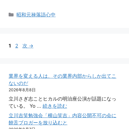
カ
昭和元禄落語心中
テ
ゴ
リ
ー
ペ
ペ
1
2
次
→
ー
ー
ジ
ジ
業界を変える人は、その業界内部からしか出てこ
ないのだ
2026年8月8日
立川さぎ志ことヒカルの明治座公演が話題になっ
ている。 Yo ...
続きを読む
立川吉笑勉強会「横山笑吉」内容公開不可の会に
饒舌ブロガーを放り込むと