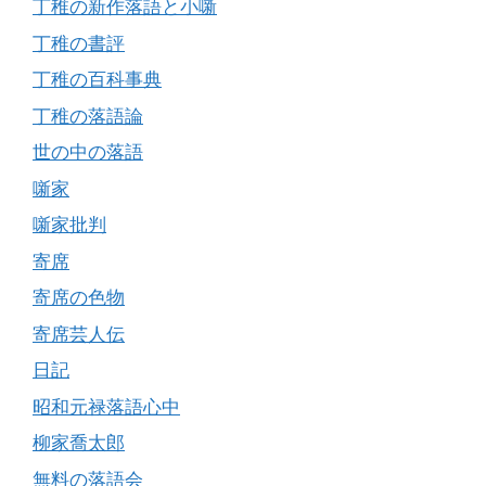
丁稚の新作落語と小噺
丁稚の書評
丁稚の百科事典
丁稚の落語論
世の中の落語
噺家
噺家批判
寄席
寄席の色物
寄席芸人伝
日記
昭和元禄落語心中
柳家喬太郎
無料の落語会