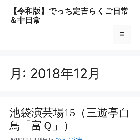
コ
【令和版】でっち定吉らくご日常
ン
＆非日常
テ
ン
メ
ツ
へ
ス
ニ
キ
ッ
月:
2018年12月
ュ
プ
ー
池袋演芸場15（三遊亭白
鳥「富Ｑ」）
2018年12月28日
by
でっち定吉