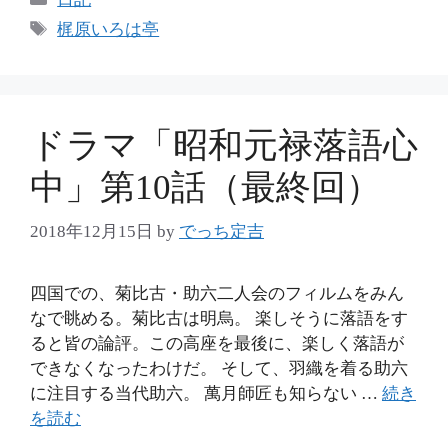
テ
タ
梶原いろは亭
ゴ
グ
リ
ー
ドラマ「昭和元禄落語心
中」第10話（最終回）
2018年12月15日
by
でっち定吉
四国での、菊比古・助六二人会のフィルムをみん
なで眺める。菊比古は明烏。 楽しそうに落語をす
ると皆の論評。この高座を最後に、楽しく落語が
できなくなったわけだ。 そして、羽織を着る助六
に注目する当代助六。 萬月師匠も知らない …
続き
を読む