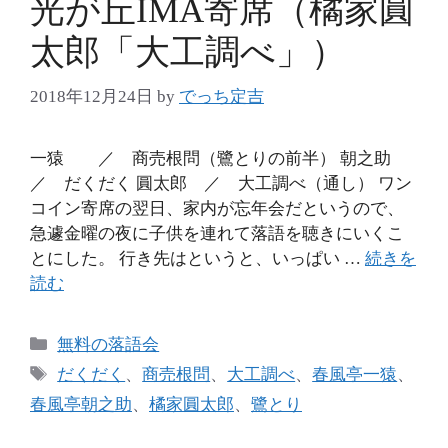
光が丘IMA寄席（橘家圓
太郎「大工調べ」）
2018年12月24日
by
でっち定吉
一猿 ／ 商売根問（鷺とりの前半） 朝之助
／ だくだく 圓太郎 ／ 大工調べ（通し） ワン
コイン寄席の翌日、家内が忘年会だというので、
急遽金曜の夜に子供を連れて落語を聴きにいくこ
とにした。 行き先はというと、いっぱい …
続きを
読む
カ
無料の落語会
テ
タ
だくだく
、
商売根問
、
大工調べ
、
春風亭一猿
、
ゴ
グ
春風亭朝之助
、
橘家圓太郎
、
鷺とり
リ
ー