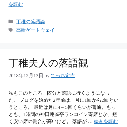
を読む
カ
丁稚の落語論
テ
タ
高輪ゲートウェイ
ゴ
グ
リ
ー
丁稚夫人の落語観
2018年12月13日
by
でっち定吉
私もこのところ、随分と落語に行くようになっ
た。 ブログを始めた2年前は、月に1回から2回とい
うところ。 最近は月に4～5回くらいが普通。もっ
とも、1時間の神田連雀亭ワンコイン寄席とか、短
く安い席の割合が高いけど。 落語が …
続きを読む