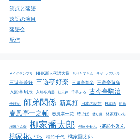
笑点と落語
落語の演目
落語会
配信
NHK新人落語大賞
M-1グランプリ
サゲ
パワハラ
ちりとてちん
三遊亭好楽
三遊亭遊雀
三遊亭兼好
三遊亭竜楽
古今亭駒治
入船亭扇辰
入船亭扇遊
千早ふる
初天神
師弟関係
新真打
日本の話芸
日本語
子ほめ
明烏
春風亭一之輔
春風亭一花
時そば
林家彦いち
替り目
柳家喬太郎
柳家小ゑん
柳家小せん
柳家さん喬
柳家花いち
橘家圓太郎
桂竹千代