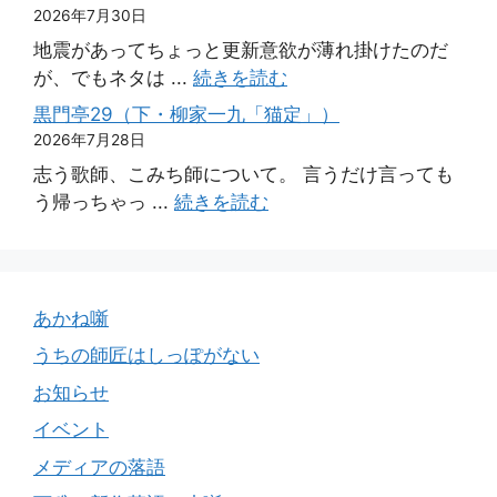
2026年7月30日
地震があってちょっと更新意欲が薄れ掛けたのだ
が、でもネタは ...
続きを読む
黒門亭29（下・柳家一九「猫定」）
2026年7月28日
志う歌師、こみち師について。 言うだけ言っても
う帰っちゃっ ...
続きを読む
あかね噺
うちの師匠はしっぽがない
お知らせ
イベント
メディアの落語