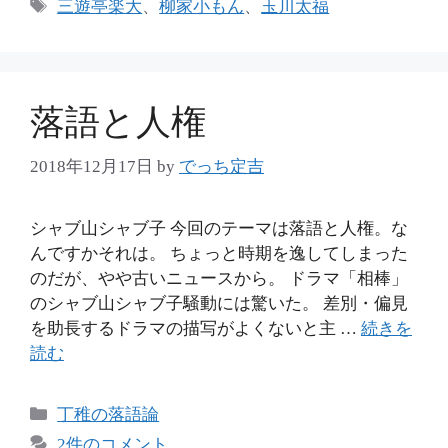
タ
三遊亭楽大
、
柳家小もん
、
玉川太福
ゴ
グ
リ
ー
落語と人権
2018年12月17日
by
でっち定吉
シャブ山シャブ子 今回のテーマは落語と人権。な
んですかそれは。 ちょっと時期を逸してしまった
のだが、やや古いニュースから。 ドラマ「相棒」
のシャブ山シャブ子騒動には驚いた。 差別・偏見
を助長するドラマの描写がよくないと主 …
続きを
読む
カ
丁稚の落語論
テ
2件のコメント