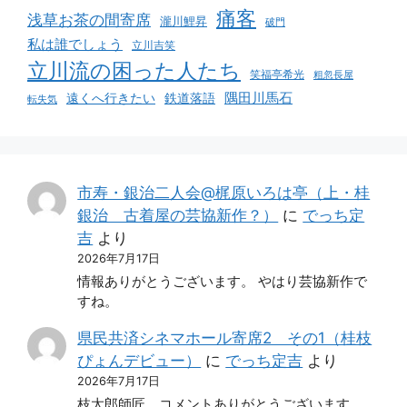
痛客
浅草お茶の間寄席
瀧川鯉昇
破門
私は誰でしょう
立川吉笑
立川流の困った人たち
笑福亭希光
粗忽長屋
遠くへ行きたい
鉄道落語
隅田川馬石
転失気
市寿・銀治二人会@梶原いろは亭（上・桂
銀治 古着屋の芸協新作？）
に
でっち定
吉
より
2026年7月17日
情報ありがとうございます。 やはり芸協新作で
すね。
県民共済シネマホール寄席2 その1（桂枝
ぴょんデビュー）
に
でっち定吉
より
2026年7月17日
枝太郎師匠、コメントありがとうございます。