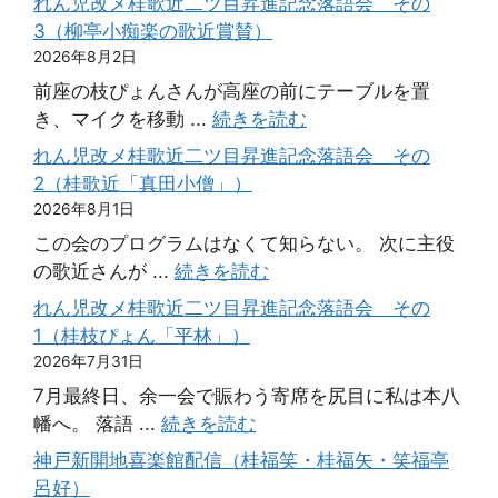
れん児改メ桂歌近二ツ目昇進記念落語会 その
3（柳亭小痴楽の歌近賞賛）
2026年8月2日
前座の枝ぴょんさんが高座の前にテーブルを置
き、マイクを移動 ...
続きを読む
れん児改メ桂歌近二ツ目昇進記念落語会 その
2（桂歌近「真田小僧」）
2026年8月1日
この会のプログラムはなくて知らない。 次に主役
の歌近さんが ...
続きを読む
れん児改メ桂歌近二ツ目昇進記念落語会 その
1（桂枝ぴょん「平林」）
2026年7月31日
7月最終日、余一会で賑わう寄席を尻目に私は本八
幡へ。 落語 ...
続きを読む
神戸新開地喜楽館配信（桂福笑・桂福矢・笑福亭
呂好）