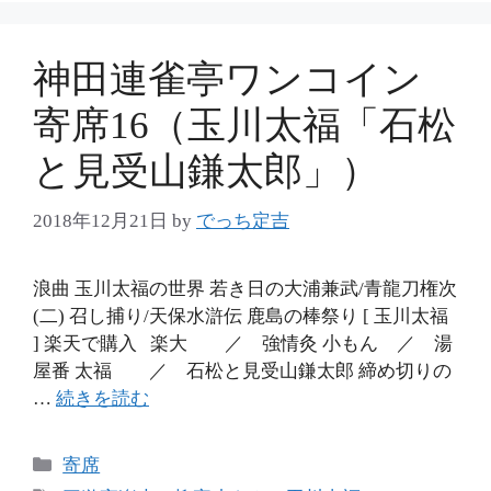
神田連雀亭ワンコイン
寄席16（玉川太福「石松
と見受山鎌太郎」）
2018年12月21日
by
でっち定吉
浪曲 玉川太福の世界 若き日の大浦兼武/青龍刀権次
(二) 召し捕り/天保水滸伝 鹿島の棒祭り [ 玉川太福
] 楽天で購入 楽大 ／ 強情灸 小もん ／ 湯
屋番 太福 ／ 石松と見受山鎌太郎 締め切りの
…
続きを読む
カ
寄席
テ