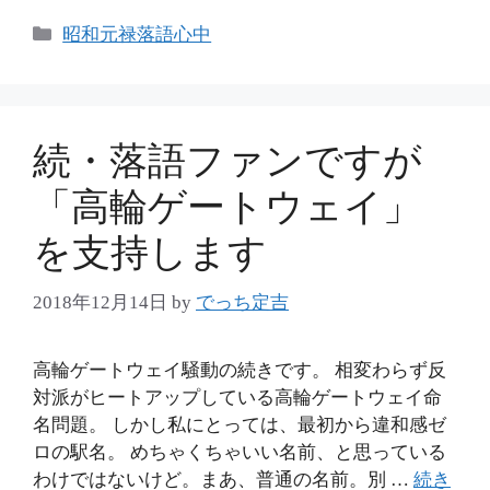
カ
昭和元禄落語心中
テ
ゴ
リ
ー
続・落語ファンですが
「高輪ゲートウェイ」
を支持します
2018年12月14日
by
でっち定吉
高輪ゲートウェイ騒動の続きです。 相変わらず反
対派がヒートアップしている高輪ゲートウェイ命
名問題。 しかし私にとっては、最初から違和感ゼ
ロの駅名。 めちゃくちゃいい名前、と思っている
わけではないけど。まあ、普通の名前。別 …
続き