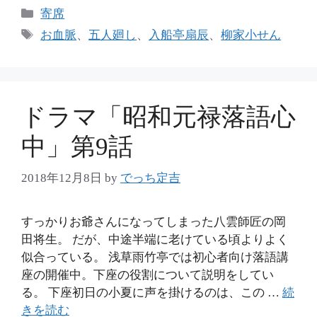
カ
寄席
テ
タ
お血脈
、
五人廻し
、
入船亭扇辰
、
柳家小せん
ゴ
グ
リ
ー
ドラマ「昭和元禄落語心
中」第9話
2018年12月8日
by
でっち定吉
すっかりお爺さんになってしまった八雲師匠の岡
田将生。 だが、中途半端に老けている頃よりよく
似合っている。 浅草雨竹亭では初心者向け落語講
座の開催中。下座の役割について説明をしてい
る。 下座初日の小夏に声を掛けるのは、この …
続
きを読む