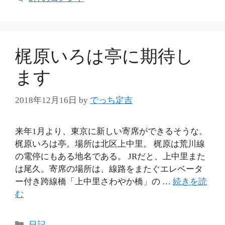
ゴ
リ
ー
梶原いろは亭に期待し
ます
2018年12月16日
by
でっち定吉
来年1月より、東京に新しい寄席ができるそうな。
梶原いろは亭。場所は北区上中里。 梶原は荒川線
の電停にもある地名である。 JRだと、上中里また
は尾久。寄席の場所は、線路をまたぐエレベータ
ー付き跨線橋「上中里さわやか橋」の …
続きを読
む
カ
日記