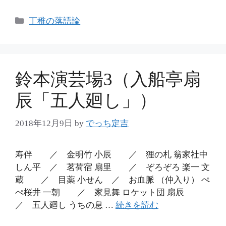
カ
丁稚の落語論
テ
ゴ
リ
ー
鈴本演芸場3（入船亭扇
辰「五人廻し」）
2018年12月9日
by
でっち定吉
寿伴 ／ 金明竹 小辰 ／ 狸の札 翁家社中
しん平 ／ 茗荷宿 扇里 ／ ぞろぞろ 楽一 文
蔵 ／ 目薬 小せん ／ お血脈 （仲入り） ぺ
ぺ桜井 一朝 ／ 家見舞 ロケット団 扇辰
／ 五人廻し うちの息 …
続きを読む