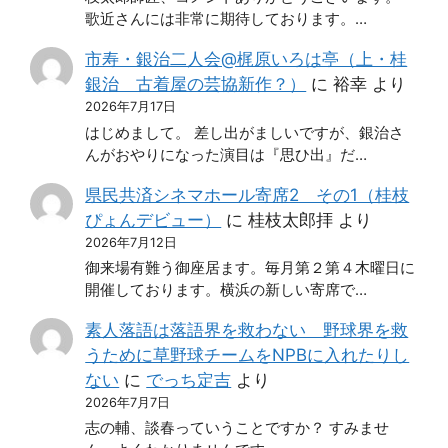
歌近さんには非常に期待しております。…
市寿・銀治二人会@梶原いろは亭（上・桂
銀治 古着屋の芸協新作？）
に
裕幸
より
2026年7月17日
はじめまして。 差し出がましいですが、銀治さ
んがおやりになった演目は『思ひ出』だ…
県民共済シネマホール寄席2 その1（桂枝
ぴょんデビュー）
に
桂枝太郎拝
より
2026年7月12日
御来場有難う御座居ます。毎月第２第４木曜日に
開催しております。横浜の新しい寄席で…
素人落語は落語界を救わない 野球界を救
うために草野球チームをNPBに入れたりし
ない
に
でっち定吉
より
2026年7月7日
志の輔、談春っていうことですか？ すみませ