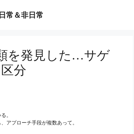
日常＆非日常
類を発見した…サゲ
る区分
いる。
も、アプローチ手段が複数あって。