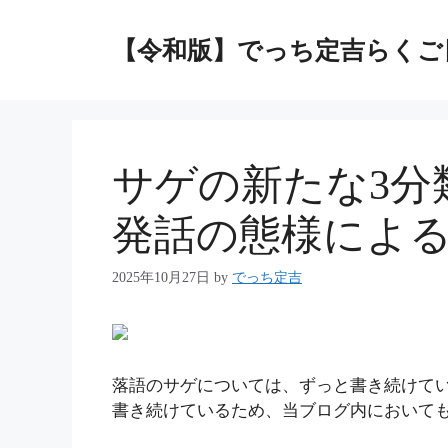
コ
ン
【令和版】でっち定吉らくご
テ
ン
ツ
へ
ス
サゲの新たな3分
キ
ッ
発話の態様によ
プ
2025年10月27日
by
でっち定吉
落語のサゲについては、ずっと書き続けて
書き続けているため、当ブログ内において