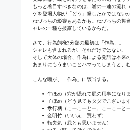
もっと着目すべきなのは、噺の一連の流れ
ゲを登場人物が「どう」発したかではない
ねづっちの影響もあるかも。ねづっちの舞
ャレの一種を披露しているからだ。
さて、行為態様3分類の最初は「作為」。
シャレも含まれるが、それだけではない。
そして大体の場合、作為による発話は本来
あまりにもうまいことハマってしまうと、
こんな噺が、「作為」に該当する。
牛ほめ（穴が隠れて屁の用事になり
子ほめ（どう見てもタダでこざいま
孝行糖（こーこーとー、こーこーと
金明竹（いいえ、買わず）
転失気（屁とも思いません）