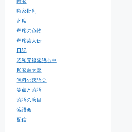
噺家
噺家批判
寄席
寄席の色物
寄席芸人伝
日記
昭和元禄落語心中
柳家喬太郎
無料の落語会
笑点と落語
落語の演目
落語会
配信