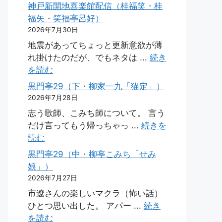
神戸新開地喜楽館配信（桂福笑・桂
福矢・笑福亭呂好）
2026年7月30日
地震があってちょっと更新意欲が薄
れ掛けたのだが、でもネタは ...
続き
を読む
黒門亭29（下・柳家一九「猫定」）
2026年7月28日
志う歌師、こみち師について。 言う
だけ言ってもう帰っちゃっ ...
続きを
読む
黒門亭29（中・柳亭こみち「せみ
娘」）
2026年7月27日
市遼さんの楽しいマクラ（怖い話）
ひとつ思い出した。 アパー ...
続き
を読む