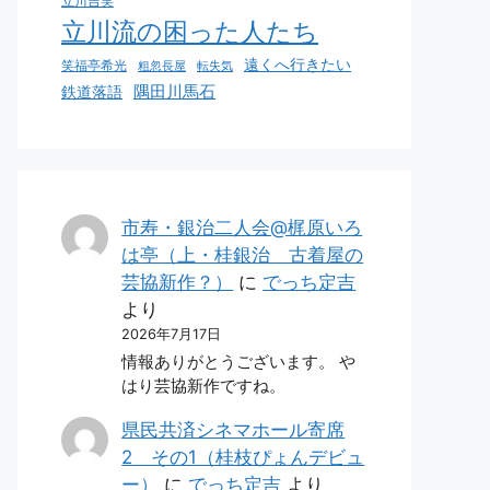
立川吉笑
立川流の困った人たち
遠くへ行きたい
笑福亭希光
粗忽長屋
転失気
鉄道落語
隅田川馬石
市寿・銀治二人会@梶原いろ
は亭（上・桂銀治 古着屋の
芸協新作？）
に
でっち定吉
より
2026年7月17日
情報ありがとうございます。 や
はり芸協新作ですね。
県民共済シネマホール寄席
2 その1（桂枝ぴょんデビュ
ー）
に
でっち定吉
より