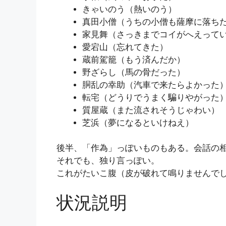
きゃいのう（熱いのう）
真田小僧（うちの小僧も薩摩に落ち
家見舞（さっきまでコイがへえって
愛宕山（忘れてきた）
蔵前駕籠（もう済んだか）
野ざらし（馬の骨だった）
胴乱の幸助（汽車で来たらよかった
転宅（どうりでうまく騙りやがった
質屋蔵（また流されそうじゃわい）
芝浜（夢になるといけねえ）
後半、「作為」っぽいものもある。会話の
それでも、独り言っぽい。
これがたいこ腹（皮が破れて鳴りませんで
状況説明