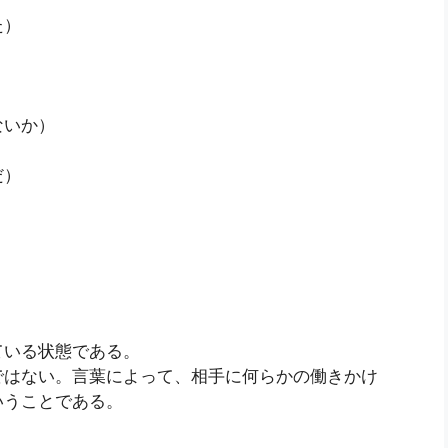
た）
ないか）
）
だ）
）
）
ている状態である。
ではない。言葉によって、相手に何らかの働きかけ
いうことである。