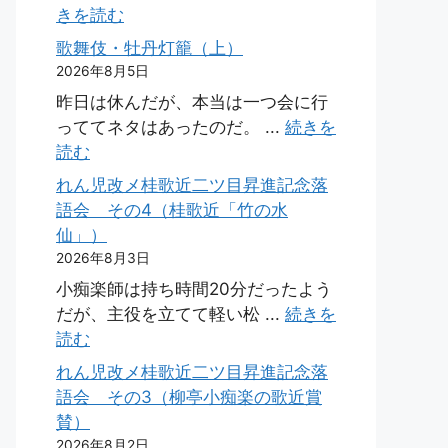
きを読む
歌舞伎・牡丹灯籠（上）
2026年8月5日
昨日は休んだが、本当は一つ会に行
っててネタはあったのだ。 ...
続きを
読む
れん児改メ桂歌近二ツ目昇進記念落
語会 その4（桂歌近「竹の水
仙」）
2026年8月3日
小痴楽師は持ち時間20分だったよう
だが、主役を立てて軽い松 ...
続きを
読む
れん児改メ桂歌近二ツ目昇進記念落
語会 その3（柳亭小痴楽の歌近賞
賛）
2026年8月2日