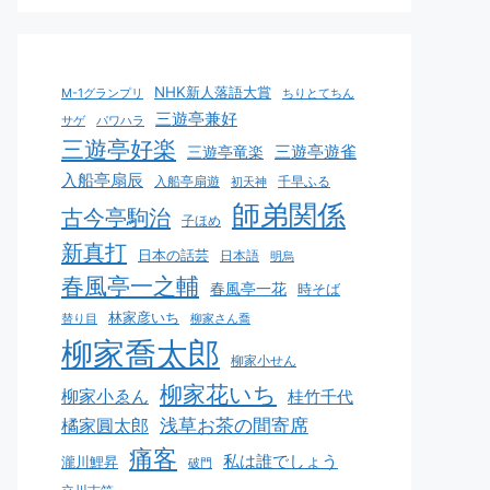
NHK新人落語大賞
M-1グランプリ
ちりとてちん
三遊亭兼好
サゲ
パワハラ
三遊亭好楽
三遊亭遊雀
三遊亭竜楽
入船亭扇辰
入船亭扇遊
千早ふる
初天神
師弟関係
古今亭駒治
子ほめ
新真打
日本の話芸
日本語
明烏
春風亭一之輔
春風亭一花
時そば
林家彦いち
替り目
柳家さん喬
柳家喬太郎
柳家小せん
柳家花いち
柳家小ゑん
桂竹千代
浅草お茶の間寄席
橘家圓太郎
痛客
私は誰でしょう
瀧川鯉昇
破門