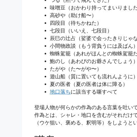
つる（黙って飛んできた）
味噌豆（おかわり持ってまいりまし
高砂や（助け船〜）
四段目（待ちかねた）
七段目（いいえ、七段目）
辰巳の辻占（娑婆で会ったきりじゃ
小間物政談（もう背負うには及ばん
蜘蛛駕籠（あれがほんとの蜘蛛駕籠
鮑のし（あわびのお爺さんでしょう
たがや（た〜がや〜）
遊山船（質に置いても流れんように
夏の医者（夏の医者は体に障る）
地口落ち
に該当する噺すべて
登場人物が何らかの作為のある言葉を吐い
作為とは、シャレ・地口を含むがそれだけ
（ウケ狙い、褒める、釈明等）をしようと