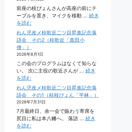
前座の枝ぴょんさんが高座の前にテ
ーブルを置き、マイクを移動 ...
続き
を読む
れん児改メ桂歌近二ツ目昇進記念落
語会 その2（桂歌近「真田小
僧」）
2026年8月1日
この会のプログラムはなくて知らな
い。 次に主役の歌近さんが ...
続き
を読む
れん児改メ桂歌近二ツ目昇進記念落
語会 その1（桂枝ぴょん「平林」）
2026年7月31日
7月最終日、余一会で賑わう寄席を
尻目に私は本八幡へ。 落語 ...
続き
を読む