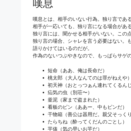
嘆息
嘆息とは、相手のいない行為。独り言であ
相手が一応いても、独り言になる場合があ
独り言には、聞かせる相手がいない。この
独り言の場合、シャレを言う必要はない。
語りかけてはいるのだが。
作為のないつぶやきなので、もっぱらサゲ
短命（ああ、俺は長命だ）
桃太郎（大人なんてのは罪がねえや
初天神（おとっつぁん連れてくるん
疝気の虫（別荘〜）
釜泥（家まで盗まれた）
看板のピン（ああー、中もピンだ）
干物箱（善公は器用だ。親父そっく
たらちね（酔ってくだんのごとし）
芋俵（気の早いお芋だ）