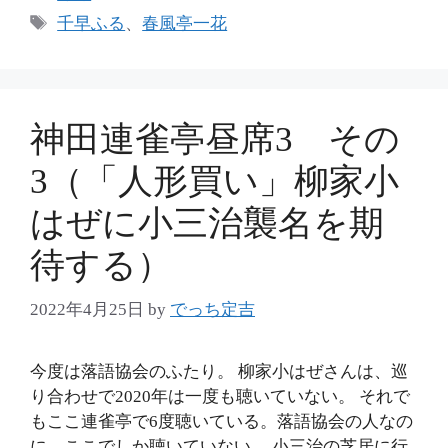
テ
タ
千早ふる
、
春風亭一花
ゴ
グ
リ
ー
神田連雀亭昼席3 その
3（「人形買い」柳家小
はぜに小三治襲名を期
待する）
2022年4月25日
by
でっち定吉
今度は落語協会のふたり。 柳家小はぜさんは、巡
り合わせで2020年は一度も聴いていない。 それで
もここ連雀亭で6度聴いている。落語協会の人なの
に、ここでしか聴いていない。 小三治の芝居に行