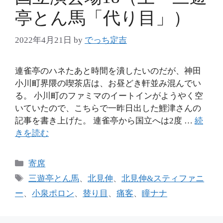
亭とん馬「代り目」）
2022年4月21日
by
でっち定吉
連雀亭のハネたあと時間を潰したいのだが、神田
小川町界隈の喫茶店は、お昼どき軒並み混んでい
る。 小川町のファミマのイートインがようやく空
いていたので、こちらで一昨日出した鯉津さんの
記事を書き上げた。 連雀亭から国立へは2度 …
続
きを読む
カ
寄席
テ
タ
三遊亭とん馬
、
北見伸
、
北見伸&スティファニ
ゴ
グ
ー
、
小泉ポロン
、
替り目
、
痛客
、
瞳ナナ
リ
ー