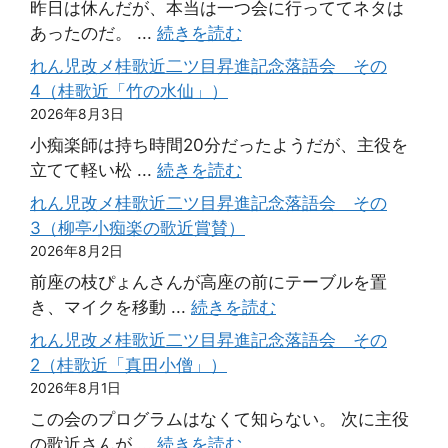
昨日は休んだが、本当は一つ会に行っててネタは
あったのだ。 ...
続きを読む
れん児改メ桂歌近二ツ目昇進記念落語会 その
4（桂歌近「竹の水仙」）
2026年8月3日
小痴楽師は持ち時間20分だったようだが、主役を
立てて軽い松 ...
続きを読む
れん児改メ桂歌近二ツ目昇進記念落語会 その
3（柳亭小痴楽の歌近賞賛）
2026年8月2日
前座の枝ぴょんさんが高座の前にテーブルを置
き、マイクを移動 ...
続きを読む
れん児改メ桂歌近二ツ目昇進記念落語会 その
2（桂歌近「真田小僧」）
2026年8月1日
この会のプログラムはなくて知らない。 次に主役
の歌近さんが ...
続きを読む