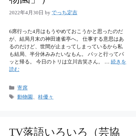
2022年4月30日
by
でっち定吉
6席行った4月はもうやめておこうかと思ったのだ
が、結局月末の神田連雀亭へ。 仕事する意思はあ
るのだけど、世間が止まってしまっているから私
も結局、半分休みみたいなもん。 パッと行ってパ
ッと帰る。 今日のトリは立川吉笑さん。 …
続きを
読む
カ
寄席
テ
タ
動物園
、
桂優々
ゴ
グ
リ
ー
TV落語いろいろ（芸協