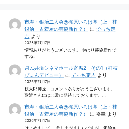
市寿・銀治二人会@梶原いろは亭（上・桂
銀治 古着屋の芸協新作？）
に
でっち定
吉
より
2026年7月17日
情報ありがとうございます。 やはり芸協新作で
すね。
県民共済シネマホール寄席2 その1（桂枝
ぴょんデビュー）
に
でっち定吉
より
2026年7月17日
枝太郎師匠、コメントありがとうございます。
歌近さんには非常に期待しております。…
市寿・銀治二人会@梶原いろは亭（上・桂
銀治 古着屋の芸協新作？）
に
裕幸
より
2026年7月17日
はじめまして。 差し出がましいですが、銀治さ