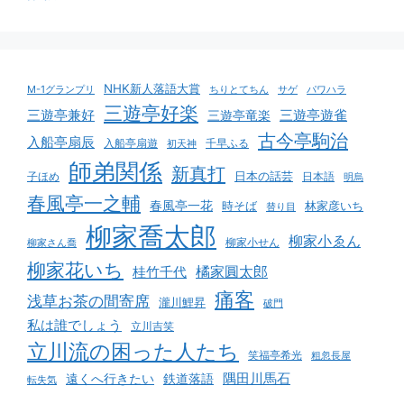
NHK新人落語大賞
M-1グランプリ
サゲ
パワハラ
ちりとてちん
三遊亭好楽
三遊亭遊雀
三遊亭兼好
三遊亭竜楽
古今亭駒治
入船亭扇辰
入船亭扇遊
千早ふる
初天神
師弟関係
新真打
日本の話芸
日本語
子ほめ
明烏
春風亭一之輔
春風亭一花
時そば
林家彦いち
替り目
柳家喬太郎
柳家小ゑん
柳家小せん
柳家さん喬
柳家花いち
橘家圓太郎
桂竹千代
痛客
浅草お茶の間寄席
瀧川鯉昇
破門
私は誰でしょう
立川吉笑
立川流の困った人たち
笑福亭希光
粗忽長屋
遠くへ行きたい
鉄道落語
隅田川馬石
転失気