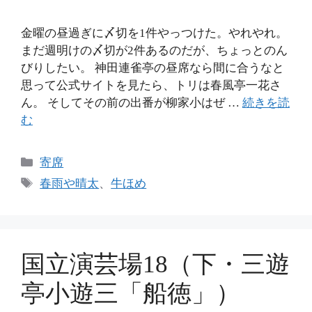
金曜の昼過ぎに〆切を1件やっつけた。やれやれ。
まだ週明けの〆切が2件あるのだが、ちょっとのん
びりしたい。 神田連雀亭の昼席なら間に合うなと
思って公式サイトを見たら、トリは春風亭一花さ
ん。 そしてその前の出番が柳家小はぜ …
続きを読
む
カ
寄席
テ
タ
春雨や晴太
、
牛ほめ
ゴ
グ
リ
ー
国立演芸場18（下・三遊
亭小遊三「船徳」）