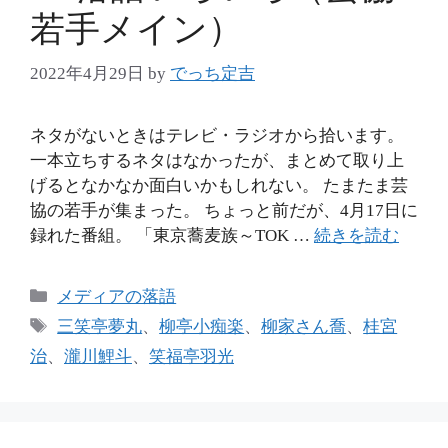
若手メイン）
2022年4月29日
by
でっち定吉
ネタがないときはテレビ・ラジオから拾います。
一本立ちするネタはなかったが、まとめて取り上
げるとなかなか面白いかもしれない。 たまたま芸
協の若手が集まった。 ちょっと前だが、4月17日に
録れた番組。 「東京蕎麦族～TOK …
続きを読む
カ
メディアの落語
テ
タ
三笑亭夢丸
、
柳亭小痴楽
、
柳家さん喬
、
桂宮
ゴ
グ
治
、
瀧川鯉斗
、
笑福亭羽光
リ
ー