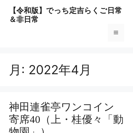
コ
【令和版】でっち定吉らくご日常
ン
＆非日常
テ
ン
メ
ツ
へ
ス
ニ
キ
ッ
月:
2022年4月
ュ
プ
ー
神田連雀亭ワンコイン
寄席40（上・桂優々「動
物園」）