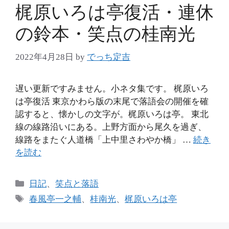
梶原いろは亭復活・連休
の鈴本・笑点の桂南光
2022年4月28日
by
でっち定吉
遅い更新ですみません。小ネタ集です。 梶原いろ
は亭復活 東京かわら版の末尾で落語会の開催を確
認すると、懐かしの文字が。梶原いろは亭。 東北
線の線路沿いにある。上野方面から尾久を過ぎ、
線路をまたぐ人道橋「上中里さわやか橋」 …
続き
を読む
カ
日記
、
笑点と落語
テ
タ
春風亭一之輔
、
桂南光
、
梶原いろは亭
ゴ
グ
リ