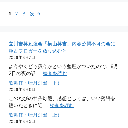
ペ
ペ
ペ
1
2
3
次
→
ー
ー
ー
ジ
ジ
ジ
立川吉笑勉強会「横山笑吉」内容公開不可の会に
饒舌ブロガーを放り込むと
2026年8月7日
ようやくどう扱うかという整理がついたので、8月
2日の夜の話 ...
続きを読む
歌舞伎・牡丹灯籠（下）
2026年8月6日
このたびの牡丹灯籠、感想としては、いい落語を
聴いたときに近 ...
続きを読む
歌舞伎・牡丹灯籠（上）
2026年8月5日