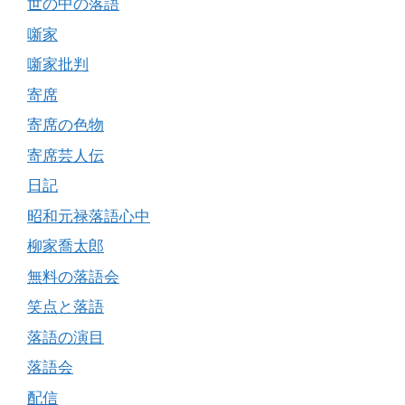
世の中の落語
噺家
噺家批判
寄席
寄席の色物
寄席芸人伝
日記
昭和元禄落語心中
柳家喬太郎
無料の落語会
笑点と落語
落語の演目
落語会
配信