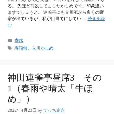
る。 先ほど前説してましたかしめです。印象違い
ますでしょうと。 連雀亭にも立川流から多くの噺
家が出ているが、私が目当てにしてい …
続きを読
む
カ
寄席
テ
タ
寿限無
、
立川かしめ
ゴ
グ
リ
ー
神田連雀亭昼席3 その
1（春雨や晴太「牛ほ
め」）
2022年4月23日
by
でっち定吉