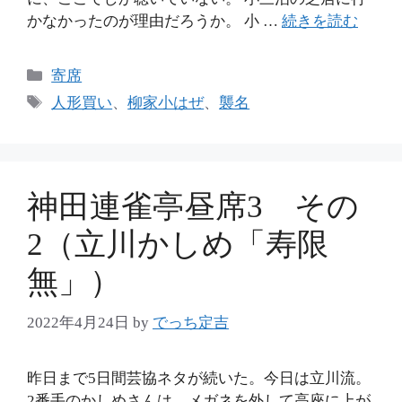
かなかったのが理由だろうか。 小 …
続きを読む
カ
寄席
テ
タ
人形買い
、
柳家小はぜ
、
襲名
ゴ
グ
リ
ー
神田連雀亭昼席3 その
2（立川かしめ「寿限
無」）
2022年4月24日
by
でっち定吉
昨日まで5日間芸協ネタが続いた。今日は立川流。
2番手のかしめさんは、メガネを外して高座に上が