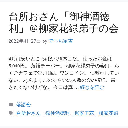
ー
台所おさん「御神酒徳
利」＠柳家花緑弟子の会
2022年4月27日
by
でっち定吉
4月は安いところばかり6席目だ。 使ったお金は
5,040円。 落語チーパー。 柳家花緑弟子の会は、ら
くごカフェで毎月1回。ワンコイン。 つ離れしてい
ない。あんまりこのぐらいの人数の会の模様、書
きたくないけどな。 今日は真 …
続きを読む
カ
落語会
テ
タ
台所おさん
、
御神酒徳利
、
柳家圭花
、
柳家花飛
ゴ
グ
リ