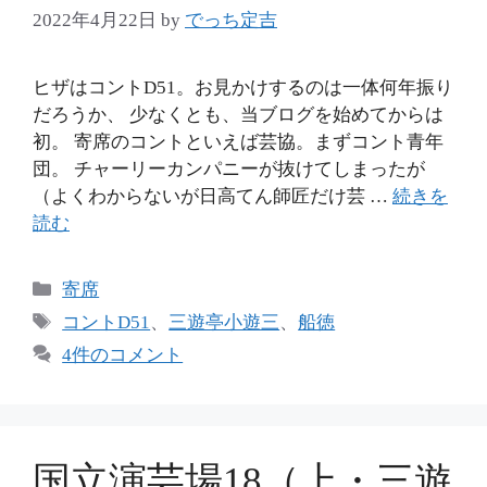
2022年4月22日
by
でっち定吉
ヒザはコントD51。お見かけするのは一体何年振り
だろうか、 少なくとも、当ブログを始めてからは
初。 寄席のコントといえば芸協。まずコント青年
団。 チャーリーカンパニーが抜けてしまったが
（よくわからないが日高てん師匠だけ芸 …
続きを
読む
カ
寄席
テ
タ
コントD51
、
三遊亭小遊三
、
船徳
ゴ
グ
4件のコメント
リ
ー
国立演芸場18（上・三遊