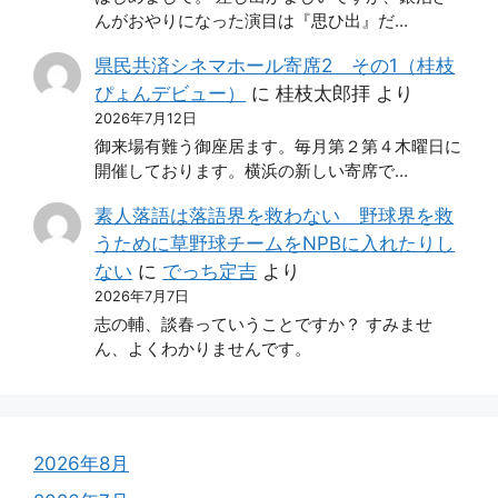
んがおやりになった演目は『思ひ出』だ…
県民共済シネマホール寄席2 その1（桂枝
ぴょんデビュー）
に
桂枝太郎拝
より
2026年7月12日
御来場有難う御座居ます。毎月第２第４木曜日に
開催しております。横浜の新しい寄席で…
素人落語は落語界を救わない 野球界を救
うために草野球チームをNPBに入れたりし
ない
に
でっち定吉
より
2026年7月7日
志の輔、談春っていうことですか？ すみませ
ん、よくわかりませんです。
2026年8月