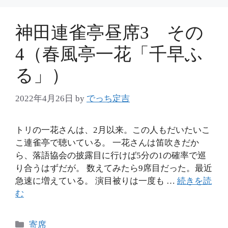
ー
神田連雀亭昼席3 その
4（春風亭一花「千早ふ
る」）
2022年4月26日
by
でっち定吉
トリの一花さんは、2月以来。この人もだいたいこ
こ連雀亭で聴いている。 一花さんは笛吹きだか
ら、落語協会の披露目に行けば5分の1の確率で巡
り合うはずだが。 数えてみたら9席目だった。最近
急速に増えている。 演目被りは一度も …
続きを読
む
カ
寄席