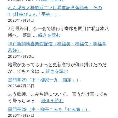
れん児改メ桂歌近二ツ目昇進記念落語会 その
1（桂枝ぴょん「平林」）
2026年7月31日
7月最終日、余一会で賑わう寄席を尻目に私は本八
幡へ。 落語 ...
続きを読む
神戸新開地喜楽館配信（桂福笑・桂福矢・笑福亭
呂好）
2026年7月30日
地震があってちょっと更新意欲が薄れ掛けたのだ
が、でもネタは ...
続きを読む
黒門亭29（下・柳家一九「猫定」）
2026年7月28日
志う歌師、こみち師について。 言うだけ言っても
う帰っちゃっ ...
続きを読む
黒門亭29（中・柳亭こみち「せみ娘」）
2026年7月27日