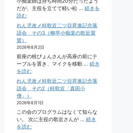
小痴楽師は持ち時間20分だったよう
だが、主役を立てて軽い松 ...
続きを
読む
れん児改メ桂歌近二ツ目昇進記念落
語会 その3（柳亭小痴楽の歌近賞
賛）
2026年8月2日
前座の枝ぴょんさんが高座の前にテ
ーブルを置き、マイクを移動 ...
続き
を読む
れん児改メ桂歌近二ツ目昇進記念落
語会 その2（桂歌近「真田小
僧」）
2026年8月1日
この会のプログラムはなくて知らな
い。 次に主役の歌近さんが ...
続き
を読む