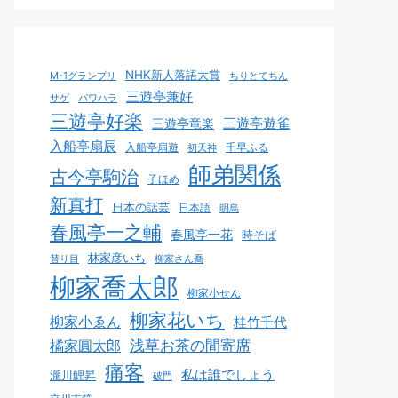
NHK新人落語大賞
M-1グランプリ
ちりとてちん
三遊亭兼好
サゲ
パワハラ
三遊亭好楽
三遊亭遊雀
三遊亭竜楽
入船亭扇辰
入船亭扇遊
千早ふる
初天神
師弟関係
古今亭駒治
子ほめ
新真打
日本の話芸
日本語
明烏
春風亭一之輔
春風亭一花
時そば
林家彦いち
替り目
柳家さん喬
柳家喬太郎
柳家小せん
柳家花いち
柳家小ゑん
桂竹千代
浅草お茶の間寄席
橘家圓太郎
痛客
私は誰でしょう
瀧川鯉昇
破門