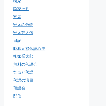
噺家
噺家批判
寄席
寄席の色物
寄席芸人伝
日記
昭和元禄落語心中
柳家喬太郎
無料の落語会
笑点と落語
落語の演目
落語会
配信