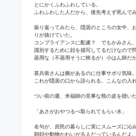
とにかくふわふわしている。
ふわふわした人だから、後先考えず死んで
振り返ってみたら、隠居のところの女中、
りが抜けていた。
コンプライアンスに配慮？ でもかみさん
識別するために顔を描写してるだけなので
器用な（不器用そうに映るが）小はん師だ
甚兵衛さんは腕があるのに仕事サボり気味
これが隠居の口から語られる。こんなの入
つい前の週、米福師の見事な熊の皮を聴い
「あさがおやつるべ取られてもらい水」
名句が、庶民の暮らしに実にスムーズに沁
朝顔や動物かわいがる人だっているんだよ