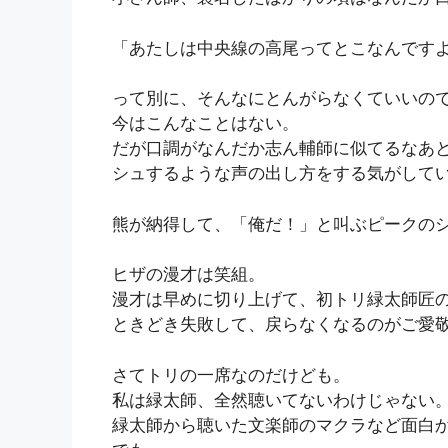
「あたしは中央線の高尾ってとこなんです
って別に、そんなにとんがらなくていいの
今はこんなことはない。
だが口調がなんだか志ん輔師に似てるなあ
シュするような声の出し方をする気がして
熊が納得して、「俺だ！」と叫ぶピークの
ヒザの漫才は笑組。
漫才は早めに切り上げて、初トリ緑太師匠
ときどき失敗して、戻らなくなるのがご愛
さてトリの一席なのだけども。
私は緑太師、全然聴いてないわけじゃない
緑太師から聴いた文楽師のマクラなど面白