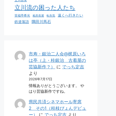
立川吉笑
立川流の困った人たち
遠くへ行きたい
笑福亭希光
粗忽長屋
転失気
鉄道落語
隅田川馬石
市寿・銀治二人会@梶原いろ
は亭（上・桂銀治 古着屋の
芸協新作？）
に
でっち定吉
より
2026年7月17日
情報ありがとうございます。 や
はり芸協新作ですね。
県民共済シネマホール寄席
2 その1（桂枝ぴょんデビュ
ー）
に
でっち定吉
より