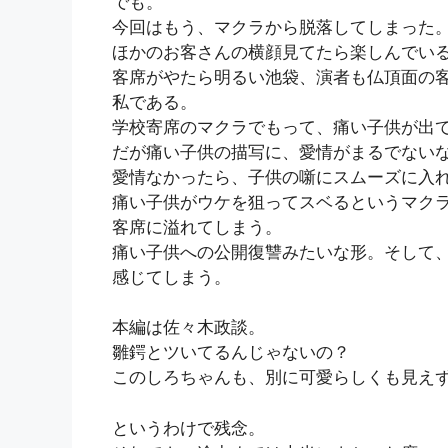
でも。
今回はもう、マクラから脱落してしまった
ほかのお客さんの横顔見てたら楽しんでい
客席がやたら明るい池袋、演者も仏頂面の
私である。
学校寄席のマクラでもって、痛い子供が出
だが痛い子供の描写に、愛情がまるでない
愛情なかったら、子供の噺にスムーズに入
痛い子供がウケを狙ってスベるというマク
客席に溢れてしまう。
痛い子供への公開復讐みたいな形。そして
感じてしまう。
本編は佐々木政談。
雛鍔とツいてるんじゃないの？
このしろちゃんも、別に可愛らしくも見え
というわけで残念。