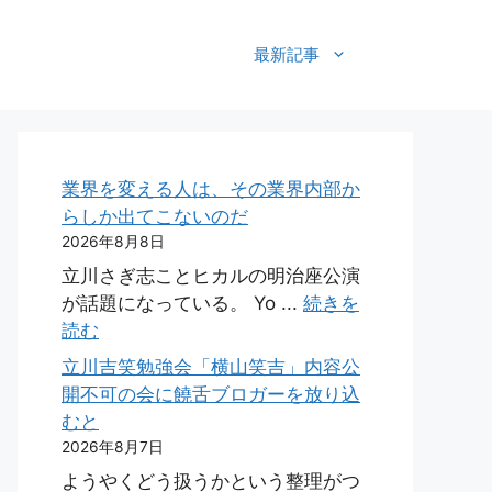
最新記事
業界を変える人は、その業界内部か
らしか出てこないのだ
2026年8月8日
立川さぎ志ことヒカルの明治座公演
が話題になっている。 Yo ...
続きを
読む
立川吉笑勉強会「横山笑吉」内容公
開不可の会に饒舌ブロガーを放り込
むと
2026年8月7日
ようやくどう扱うかという整理がつ