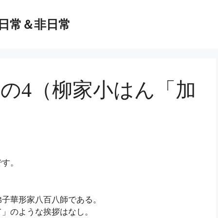
日常＆非日常
その4（柳家小はん「加
です。
弟子華形家八百八師である。
て」のような挨拶はなし。