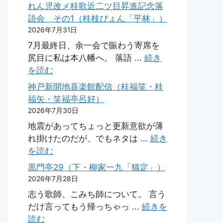
れん児改メ桂歌近二ツ目昇進記念落
語会 その1（桂枝ぴょん「平林」）
2026年7月31日
7月最終日、余一会で賑わう寄席を
尻目に私は本八幡へ。 落語 ...
続き
を読む
神戸新開地喜楽館配信（桂福笑・桂
福矢・笑福亭呂好）
2026年7月30日
地震があってちょっと更新意欲が薄
れ掛けたのだが、でもネタは ...
続き
を読む
黒門亭29（下・柳家一九「猫定」）
2026年7月28日
志う歌師、こみち師について。 言う
だけ言ってもう帰っちゃっ ...
続きを
読む