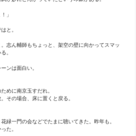
よ！」
ではと。
と。志ん輔師もちょっと、架空の壁に向かってスマッ
いる。
シーンは面白い。
のために南京玉すだれ。
敬。その場合、床に置くと戻る。
。花緑一門の会などでたまに聴いてきた。昨年も。
かった。