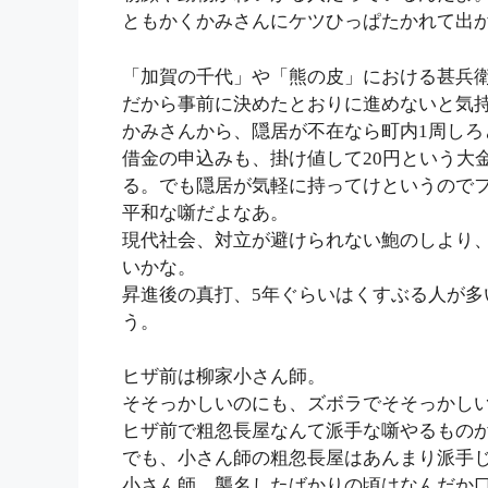
ともかくかみさんにケツひっぱたかれて出
「加賀の千代」や「熊の皮」における甚兵
だから事前に決めたとおりに進めないと気
かみさんから、隠居が不在なら町内1周しろ
借金の申込みも、掛け値して20円という大
る。でも隠居が気軽に持ってけというので
平和な噺だよなあ。
現代社会、対立が避けられない鮑のしより
いかな。
昇進後の真打、5年ぐらいはくすぶる人が
う。
ヒザ前は柳家小さん師。
そそっかしいのにも、ズボラでそそっかし
ヒザ前で粗忽長屋なんて派手な噺やるもの
でも、小さん師の粗忽長屋はあんまり派手
小さん師、襲名したばかりの頃はなんだか