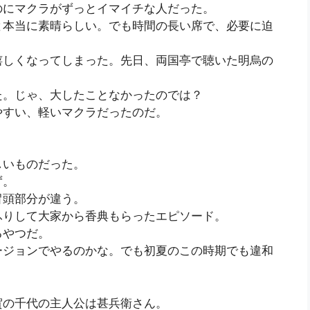
のにマクラがずっとイマイチな人だった。
と本当に素晴らしい。でも時間の長い席で、必要に迫
。
嬉しくなってしまった。先日、両国亭で聴いた明烏の
た。じゃ、大したことなかったのでは？
やすい、軽いマクラだったのだ。
しいものだった。
ず。
冒頭部分が違う。
ふりして大家から香典もらったエピソード。
るやつだ。
ージョンでやるのかな。でも初夏のこの時期でも違和
賀の千代の主人公は甚兵衛さん。