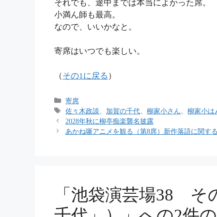
それでも、途中までは本当によかった席。
小満ん師も最高。
なので、いいかなと。
寄席はいつでも楽しい。
（
その1に戻る
）
カ
寄席
テ
タ
佐々木政談
、
加賀の千代
、
柳家小さん
、
柳家小は
ゴ
グ
2028年秋に柳亭痴楽襲名披露
リ
あかね噺アニメを観る（第8席）新作落語に関す
ー
「池袋演芸場38 そ
千代」）」への2件