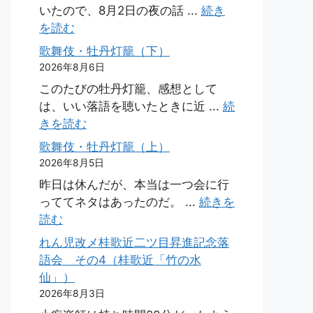
いたので、8月2日の夜の話 ...
続き
を読む
歌舞伎・牡丹灯籠（下）
2026年8月6日
このたびの牡丹灯籠、感想として
は、いい落語を聴いたときに近 ...
続
きを読む
歌舞伎・牡丹灯籠（上）
2026年8月5日
昨日は休んだが、本当は一つ会に行
っててネタはあったのだ。 ...
続きを
読む
れん児改メ桂歌近二ツ目昇進記念落
語会 その4（桂歌近「竹の水
仙」）
2026年8月3日