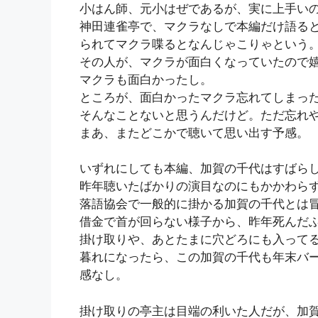
小はん師、元小はぜであるが、実に上手い
神田連雀亭で、マクラなしで本編だけ語る
られてマクラ喋るとなんじゃこりゃという
その人が、マクラが面白くなっていたので
マクラも面白かったし。
ところが、面白かったマクラ忘れてしまっ
そんなことないと思うんだけど。ただ忘れ
まあ、またどこかで聴いて思い出す予感。
いずれにしても本編、加賀の千代はすばら
昨年聴いたばかりの演目なのにもかかわら
落語協会で一般的に掛かる加賀の千代とは
借金で首が回らない様子から、昨年死んだ
掛け取りや、あとたまに穴どろにも入って
暮れになったら、この加賀の千代も年末バ
感なし。
掛け取りの亭主は目端の利いた人だが、加