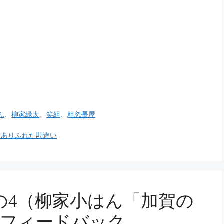
ん
、
柳家緑太
、
笑組
、
粗忽長屋
るありふれた勘違い
の4（柳家小はん「加賀の
のフィードバック