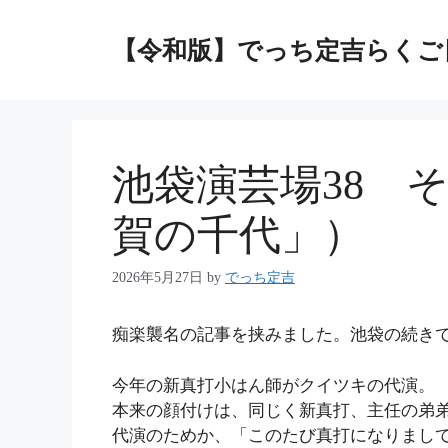
コ
ン
【令和版】でっち定吉らくご
テ
ン
ツ
へ
ス
池袋演芸場38 
キ
ッ
賀の千代」）
プ
2026年5月27日
by
でっち定吉
痴楽襲名の記事を挟みました。池袋の続き
今年の新真打小はん師がクイツキの代演。
本来の顔付けは、同じく新真打、主任の弟
代演のためか、「このたび真打になりまし