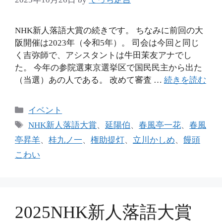
NHK新人落語大賞の続きです。 ちなみに前回の大
阪開催は2023年（令和5年）。 司会は今回と同じ
く吉弥師で、アシスタントは牛田茉友アナでし
た。 今年の参院選東京選挙区で国民民主から出た
（当選）あの人である。 改めて審査 …
続きを読む
カ
イベント
テ
タ
NHK新人落語大賞
、
延陽伯
、
春風亭一花
、
春風
ゴ
グ
亭昇羊
、
桂九ノ一
、
権助提灯
、
立川かしめ
、
饅頭
リ
こわい
ー
2025NHK新人落語大賞