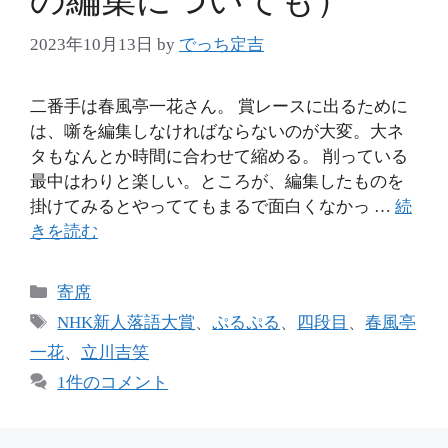
の編集についても）
2023年10月13日
by
でっち定吉
二番手は春風亭一花さん。 賞レースに出るために
は、噺を編集しなければならないのが大変。大ネ
タもなんとか時間に合わせて縮める。 削っている
最中はわりと楽しい。ところが、編集したものを
掛けてみるとやっててもまるで面白くなかっ …
続
きを読む
カ
寄席
テ
タ
NHK新人落語大賞
、
ぷるぷる
、
四段目
、
春風亭
ゴ
グ
一花
、
立川吉笑
リ
1件のコメント
ー