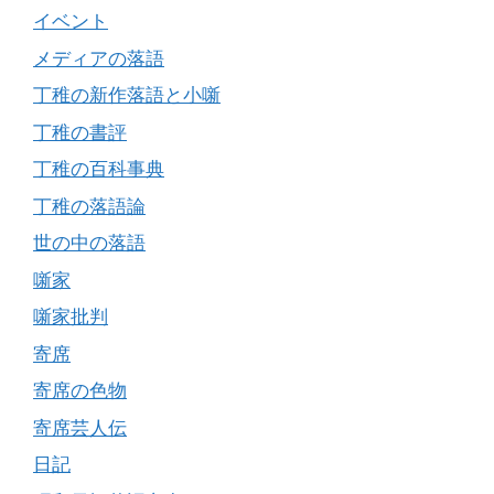
イベント
メディアの落語
丁稚の新作落語と小噺
丁稚の書評
丁稚の百科事典
丁稚の落語論
世の中の落語
噺家
噺家批判
寄席
寄席の色物
寄席芸人伝
日記