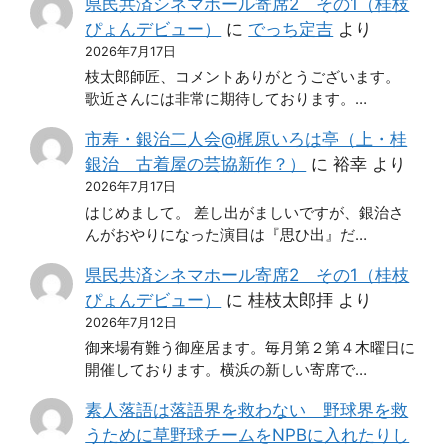
県民共済シネマホール寄席2 その1（桂枝
ぴょんデビュー）
に
でっち定吉
より
2026年7月17日
枝太郎師匠、コメントありがとうございます。
歌近さんには非常に期待しております。…
市寿・銀治二人会@梶原いろは亭（上・桂
銀治 古着屋の芸協新作？）
に
裕幸
より
2026年7月17日
はじめまして。 差し出がましいですが、銀治さ
んがおやりになった演目は『思ひ出』だ…
県民共済シネマホール寄席2 その1（桂枝
ぴょんデビュー）
に
桂枝太郎拝
より
2026年7月12日
御来場有難う御座居ます。毎月第２第４木曜日に
開催しております。横浜の新しい寄席で…
素人落語は落語界を救わない 野球界を救
うために草野球チームをNPBに入れたりし