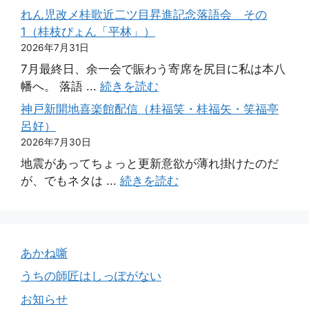
れん児改メ桂歌近二ツ目昇進記念落語会 その
1（桂枝ぴょん「平林」）
2026年7月31日
7月最終日、余一会で賑わう寄席を尻目に私は本八
幡へ。 落語 ...
続きを読む
神戸新開地喜楽館配信（桂福笑・桂福矢・笑福亭
呂好）
2026年7月30日
地震があってちょっと更新意欲が薄れ掛けたのだ
が、でもネタは ...
続きを読む
あかね噺
うちの師匠はしっぽがない
お知らせ