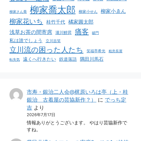
柳家喬太郎
柳家小ゑん
柳家小せん
柳家さん喬
柳家花いち
橘家圓太郎
桂竹千代
痛客
浅草お茶の間寄席
瀧川鯉昇
破門
私は誰でしょう
立川吉笑
立川流の困った人たち
笑福亭希光
粗忽長屋
遠くへ行きたい
鉄道落語
隅田川馬石
転失気
市寿・銀治二人会@梶原いろは亭（上・桂
銀治 古着屋の芸協新作？）
に
でっち定
吉
より
2026年7月17日
情報ありがとうございます。 やはり芸協新作で
すね。