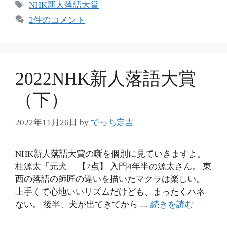
テ
タ
NHK新人落語大賞
ゴ
グ
2件のコメント
リ
ー
2022NHK新人落語大賞
（下）
2022年11月26日
by
でっち定吉
NHK新人落語大賞の噺を個別に見ていきますよ。
桂源太「元犬」 【7点】 入門4年半の源太さん。 東
西の落語の師匠の違いを描いたマクラは楽しい。
上手くて心地いいリズムだけども、まったくハネ
ない。 後半、犬が出てきてから …
続きを読む