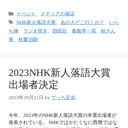
カ
イベント
、
メディアの落語
テ
タ
NHK新人落語大賞
、
あの人どこ行くの？
、
いら
ゴ
グ
ち俥
、
ラジオ焼き
、
四段目
、
春風亭一花
、
桂さん
リ
実
、
桂慶治朗
ー
2023NHK新人落語大賞
出場者決定
2023年10月21日
by
でっち定吉
今年、2023年のNHK新人落語大賞の本選出場者が
発表されている。 NHKではかたくなに西暦ではな