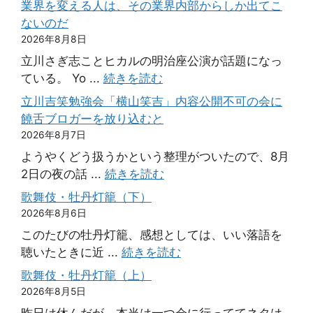
業界を変える人は、その業界内部からしか出てこ
ないのだ
2026年8月8日
立川さぎ志ことヒカルの明治座公演が話題になっ
ている。 Yo ...
続きを読む
立川吉笑勉強会「横山笑吉」内容公開不可の会に
饒舌ブロガーを放り込むと
2026年8月7日
ようやくどう扱うかという整理がついたので、8月
2日の夜の話 ...
続きを読む
歌舞伎・牡丹灯籠（下）
2026年8月6日
このたびの牡丹灯籠、感想としては、いい落語を
聴いたときに近 ...
続きを読む
歌舞伎・牡丹灯籠（上）
2026年8月5日
昨日は休んだが、本当は一つ会に行っててネタは