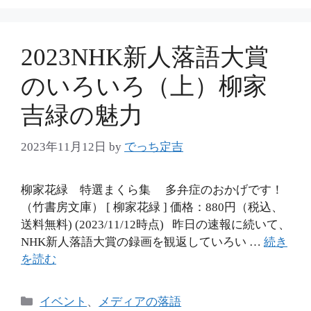
リ
ー
2023NHK新人落語大賞
のいろいろ（上）柳家
吉緑の魅力
2023年11月12日
by
でっち定吉
柳家花緑 特選まくら集 多弁症のおかげです！
（竹書房文庫） [ 柳家花緑 ] 価格：880円（税込、
送料無料) (2023/11/12時点) 昨日の速報に続いて、
NHK新人落語大賞の録画を観返していろい …
続き
を読む
カ
イベント
、
メディアの落語