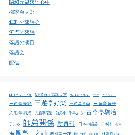
昭和元禄落語心中
柳家喬太郎
無料の落語会
笑点と落語
落語の演目
落語会
配信
NHK新人落語大賞
M-1グランプリ
サゲ
パワハラ
ちりとてちん
三遊亭好楽
三遊亭遊雀
三遊亭兼好
三遊亭竜楽
古今亭駒治
入船亭扇辰
入船亭扇遊
千早ふる
初天神
師弟関係
新真打
日本の話芸
日本語
子ほめ
明烏
春風亭一之輔
春風亭一花
時そば
林家彦いち
替り目