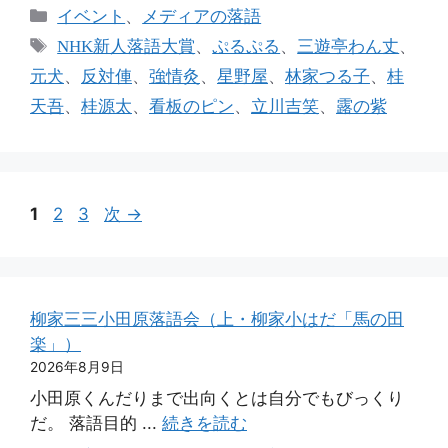
カ
イベント
、
メディアの落語
テ
タ
NHK新人落語大賞
、
ぷるぷる
、
三遊亭わん丈
、
ゴ
グ
元犬
、
反対俥
、
強情灸
、
星野屋
、
林家つる子
、
桂
リ
天吾
、
桂源太
、
看板のピン
、
立川吉笑
、
露の紫
ー
ペ
ペ
ペ
1
2
3
次
→
ー
ー
ー
ジ
ジ
ジ
柳家三三小田原落語会（上・柳家小はだ「馬の田
楽」）
2026年8月9日
小田原くんだりまで出向くとは自分でもびっくり
だ。 落語目的 ...
続きを読む