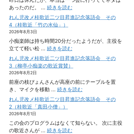
あったのだ。 ...
続きを読む
れん児改メ桂歌近二ツ目昇進記念落語会 その
4（桂歌近「竹の水仙」）
2026年8月3日
小痴楽師は持ち時間20分だったようだが、主役を
立てて軽い松 ...
続きを読む
れん児改メ桂歌近二ツ目昇進記念落語会 その
3（柳亭小痴楽の歌近賞賛）
2026年8月2日
前座の枝ぴょんさんが高座の前にテーブルを置
き、マイクを移動 ...
続きを読む
れん児改メ桂歌近二ツ目昇進記念落語会 その
2（桂歌近「真田小僧」）
2026年8月1日
この会のプログラムはなくて知らない。 次に主役
の歌近さんが ...
続きを読む