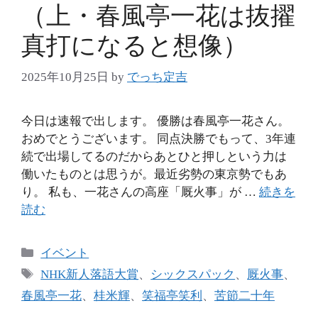
（上・春風亭一花は抜擢
真打になると想像）
2025年10月25日
by
でっち定吉
今日は速報で出します。 優勝は春風亭一花さん。
おめでとうございます。 同点決勝でもって、3年連
続で出場してるのだからあとひと押しという力は
働いたものとは思うが。最近劣勢の東京勢でもあ
り。 私も、一花さんの高座「厩火事」が …
続きを
読む
カ
イベント
テ
タ
NHK新人落語大賞
、
シックスパック
、
厩火事
、
ゴ
グ
春風亭一花
、
桂米輝
、
笑福亭笑利
、
苦節二十年
リ