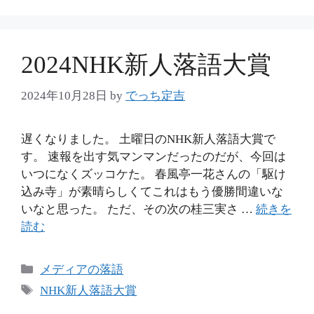
リ
ー
2024NHK新人落語大賞
2024年10月28日
by
でっち定吉
遅くなりました。 土曜日のNHK新人落語大賞で
す。 速報を出す気マンマンだったのだが、今回は
いつになくズッコケた。 春風亭一花さんの「駆け
込み寺」が素晴らしくてこれはもう優勝間違いな
いなと思った。 ただ、その次の桂三実さ …
続きを
読む
カ
メディアの落語
テ
タ
NHK新人落語大賞
ゴ
グ