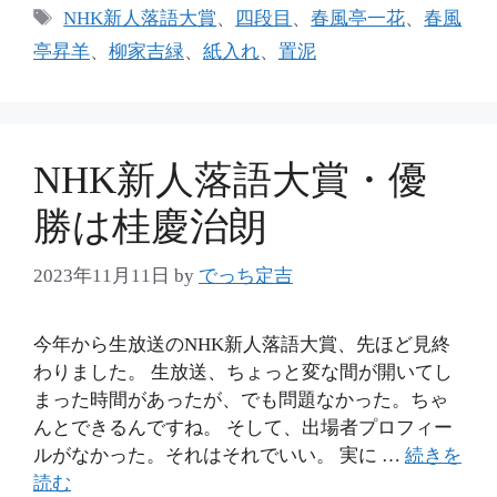
テ
タ
NHK新人落語大賞
、
四段目
、
春風亭一花
、
春風
ゴ
グ
亭昇羊
、
柳家吉緑
、
紙入れ
、
置泥
リ
ー
NHK新人落語大賞・優
勝は桂慶治朗
2023年11月11日
by
でっち定吉
今年から生放送のNHK新人落語大賞、先ほど見終
わりました。 生放送、ちょっと変な間が開いてし
まった時間があったが、でも問題なかった。ちゃ
んとできるんですね。 そして、出場者プロフィー
ルがなかった。それはそれでいい。 実に …
続きを
読む