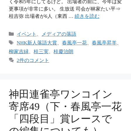
く令和5年にしてるけど。 出場者の前に、今年は変
更事項が非常に多い。 生放送 司会が林家たい平⇒
桂吉弥 出場者が6人（東西 …
続きを読む
カ
イベント
、
メディアの落語
テ
タ
NHK新人落語大賞
、
春風亭一花
、
春風亭昇羊
、
ゴ
グ
柳家吉緑
、
桂三実
、
桂慶治朗
リ
2件のコメント
ー
神田連雀亭ワンコイン
寄席49（下・春風亭一花
「四段目」賞レースで