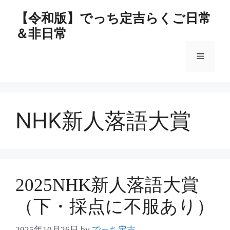
コ
【令和版】でっち定吉らくご日常
ン
＆非日常
テ
ン
メ
ツ
へ
ス
ニ
キ
ッ
NHK新人落語大賞
ュ
プ
ー
2025NHK新人落語大賞
（下・採点に不服あり）
2025年10月26日
by
でっち定吉