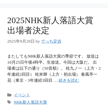
ー
2025NHK新人落語大賞
出場者決定
2025年9月29日
by
でっち定吉
またしてもNHK新人落語大賞の季節です。 放送は
10月25日午後4時半。生放送。今回は大阪だ。 出
場者は以下の通り（50音順）。 桂九ノ一（上方・2
年連続2回目） 桂米輝（上方・初出場） 春風亭一
花（東京・3年連続3回目 …
続きを読む
カ
イベント
テ
タ
NHK新人落語大賞
ゴ
グ