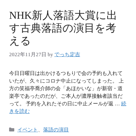
NHK新人落語大賞に出
す古典落語の演目を考
える
2022年11月27日
by
でっち定吉
今日日曜日は出かけるつもりで会の予約も入れて
いたが、久々にコロナ中止になってしまった。 上
方の笑福亭喬介師の会「あほかいな」が新宿・道
楽亭であったのだが、ご本人が濃厚接触者該当だ
って。 予約を入れたその日に中止メールが返 …
続
きを読む
カ
イベント
、
落語の演目